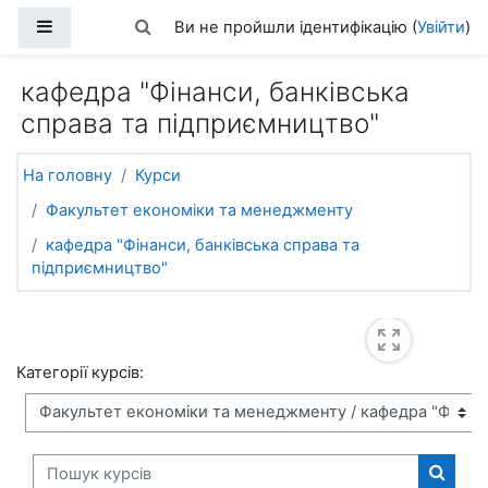
Перейти до головного вмісту
Бокова панель
Переключити введення пошуку
Ви не пройшли ідентифікацію (
Увійти
)
кафедра "Фінанси, банківська
справа та підприємництво"
На головну
Курси
Факультет економіки та менеджменту
кафедра "Фінанси, банківська справа та
підприємництво"
Категорії курсів:
Пошук курсів