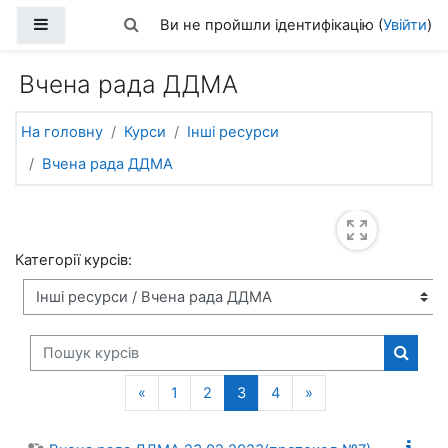
Перейти до головного вмісту
Бокова панель
Переключити введення пошуку
Ви не пройшли ідентифікацію (
Увійти
)
Вчена рада ДДМА
На головну
Курси
Інші ресурси
Вчена рада ДДМА
Категорії курсів:
Пошук курсів
Пошук 
Попередня сторінка
(поточний)
Наступна сторінка
«
1
2
3
4
»