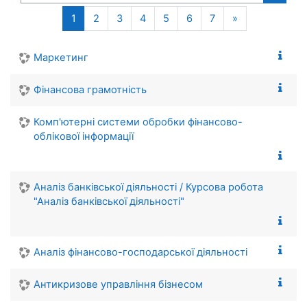
Search
(current)
Next page
1
2
3
4
5
6
7
»
Маркетинг
Фінансова грамотність
Комп'ютерні системи обробки фінансово-
облікової інформації
Аналіз банківської діяльності / Курсова робота
"Аналіз банківської діяльності"
Аналіз фінансово-господарської діяльності
Антикризове управління бізнесом