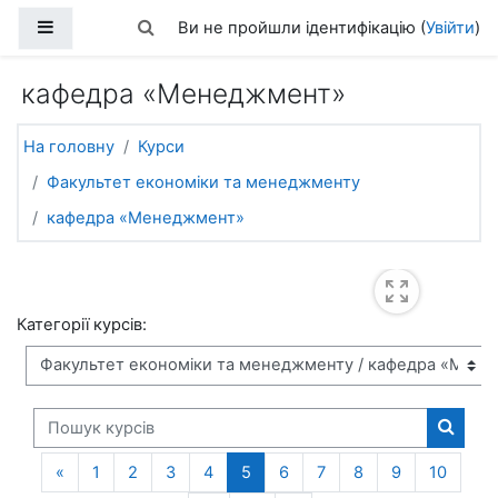
Перейти до головного вмісту
Бокова панель
Переключити введення пошуку
Ви не пройшли ідентифікацію (
Увійти
)
кафедра «Менеджмент»
На головну
Курси
Факультет економіки та менеджменту
кафедра «Менеджмент»
Категорії курсів:
Пошук курсів
Пошук 
Попередня сторінка
(поточний)
«
1
2
3
4
5
6
7
8
9
10