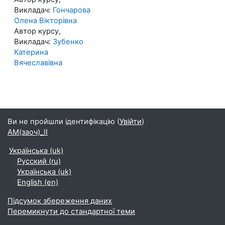
Викладач:
Гончарова
Олена Вікторівна
Автор курсу,
Викладач:
Зубенко
Катерина
Вячеславівна
Ви не пройшли ідентифікацію (
Увійти
)
АМ(заоч)_ІІ
Українська ‎(uk)‎
Русский ‎(ru)‎
Українська ‎(uk)‎
English ‎(en)‎
Підсумок збереження даних
Перемикнути до стандартної теми