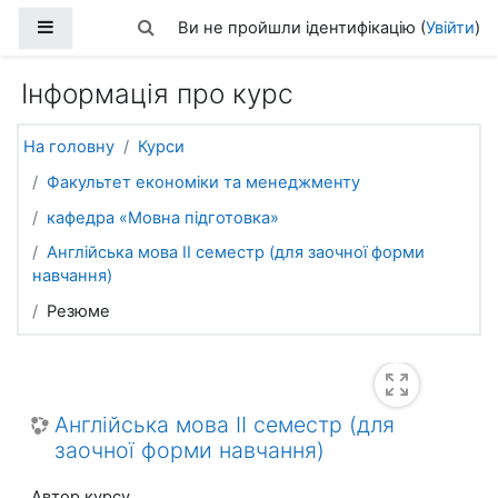
Перейти до головного вмісту
Бокова панель
Переключити введення пошуку
Ви не пройшли ідентифікацію (
Увійти
)
Інформація про курс
На головну
Курси
Факультет економіки та менеджменту
кафедра «Мовна підготовка»
Англійська мова ІІ семестр (для заочної форми
навчання)
Резюме
Англійська мова ІІ семестр (для
заочної форми навчання)
Автор курсу,