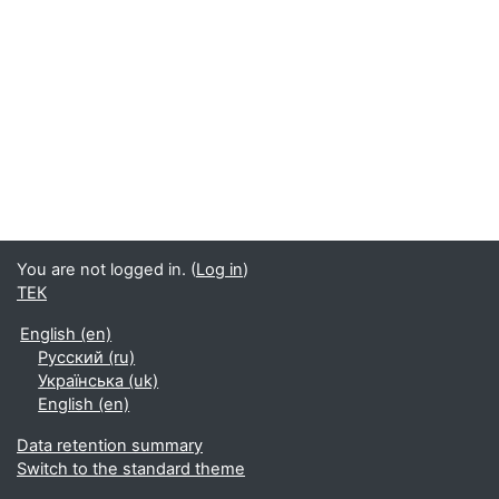
You are not logged in. (
Log in
)
ТЕК
English ‎(en)‎
Русский ‎(ru)‎
Українська ‎(uk)‎
English ‎(en)‎
Data retention summary
Switch to the standard theme