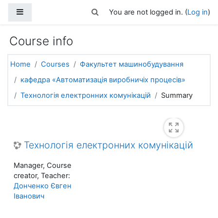
Skip to main content
Side panel
Toggle search input
You are not logged in. (
Log in
)
Course info
Home
Courses
Факультет машинобудування
кафедра «Автоматизація виробничіх процесів»
Технологія електронних комунікацій
Summary
Технологія електронних комунікацій
Manager, Course
creator, Teacher:
Донченко Євген
Іванович