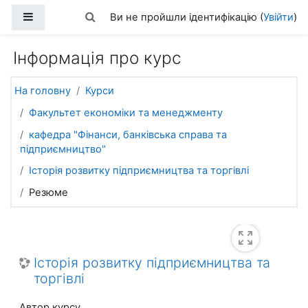
Перейти до головного вмісту
Бокова панель
Переключити введення пошуку
Ви не пройшли ідентифікацію (
Увійти
)
Інформація про курс
На головну
Курси
Факультет економіки та менеджменту
кафедра "Фінанси, банківська справа та
підприємництво"
Історія розвитку підприємництва та торгівлі
Резюме
Історія розвитку підприємництва та
торгівлі
Автор курсу,