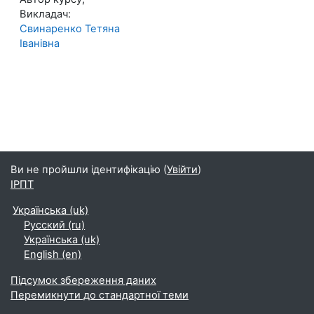
Викладач:
Свинаренко Тетяна
Іванівна
Ви не пройшли ідентифікацію (
Увійти
)
ІРПТ
Українська ‎(uk)‎
Русский ‎(ru)‎
Українська ‎(uk)‎
English ‎(en)‎
Підсумок збереження даних
Перемикнути до стандартної теми