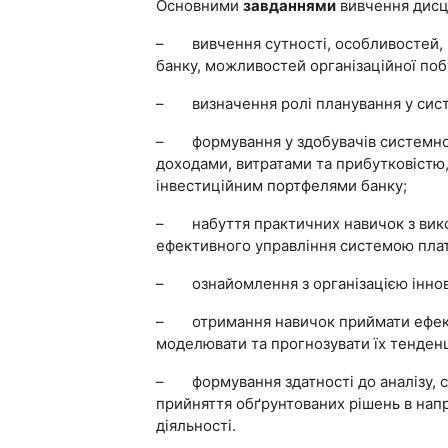
Основними
завданнями
вивчення дисц
– вивчення сутності, особливостей, ц
банку, можливостей організаційної по
– визначення ролі планування у сист
– формування у здобувачів системног
доходами, витратами та прибутковістю,
інвестиційним портфелями банку;
– набуття практичних навичок з викор
ефективного управління системою плате
– ознайомлення з організацією іннова
– отримання навичок приймати ефектив
моделювати та прогнозувати їх тенденц
– формування здатності до аналізу, с
прийняття обґрунтованих рішень в напр
діяльності.