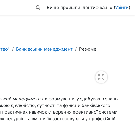
Переключити введення пошуку
Ви не пройшли ідентифікацію (
Увійти
)
цтво"
Банківський менеджмент
Резюме
вський менеджмент»
є формування у здобувачів знань
ькою діяльністю, сутності та функцій банківського
я практичних навичок створення ефективної системи
х ресурсів та вміння їх застосовувати у професійній