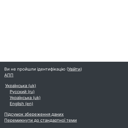
Ви не пройшли ідентифікацію (
Увійти
)
АПП
Українська ‎(uk)‎
Русский ‎(ru)‎
Українська ‎(uk)‎
English ‎(en)‎
Підсумок збереження даних
Перемикнути до стандартної теми