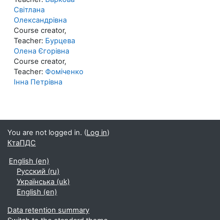
Світлана
Олександрівна
Course creator,
Teacher:
Бурцева
Олена Єгорівна
Course creator,
Teacher:
Фоміченко
Інна Петрівна
You are not logged in. (
Log in
)
КтаПДС
English ‎(en)‎
Русский ‎(ru)‎
Українська ‎(uk)‎
English ‎(en)‎
Data retention summary