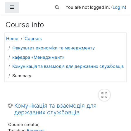
Skip to main content
Side panel
Toggle search input
You are not logged in. (
Log in
)
Course info
Home
Courses
Факультет економіки та менеджменту
кафедра «Менеджмент»
Комунікація та взаємодія для державних службовців
Summary
Комунікація та взаємодія для
державних службовців
Course creator,
Teacher:
Баркова