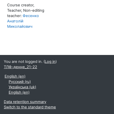
Course creator,
Teacher, Non-editing
teacher:
Фесенко
Анатолій
Миколайович
You are not logged in. (
Log in
)
ТЛФ-денне_21-22
English ‎(en)‎
Русский ‎(ru)‎
Українська ‎(uk)‎
English ‎(en)‎
Data retention summary
Switch to the standard theme