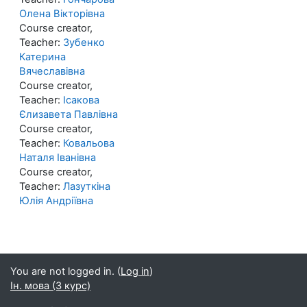
Олена Вікторівна
Course creator,
Teacher:
Зубенко
Катерина
Вячеславівна
Course creator,
Teacher:
Ісакова
Єлизавета Павлівна
Course creator,
Teacher:
Ковальова
Наталя Іванівна
Course creator,
Teacher:
Лазуткіна
Юлія Андріївна
You are not logged in. (
Log in
)
Ін. мова (3 курс)