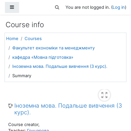
Skip to main content
Side panel
Toggle search input
You are not logged in. (
Log in
)
Course info
Home
Courses
Факультет економіки та менеджменту
кафедра «Мовна підготовка»
Іноземна мова. Подальше вивчення (3 курс).
Summary
Іноземна мова. Подальше вивчення (3
курс).
Course creator,
Teacher:
Гончарова