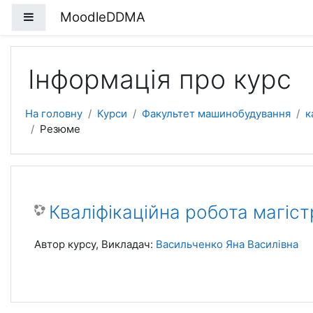
Перейти до головного вмісту
MoodleDDMA
Бокова панель
Інформація про курс
На головну
Курси
Факультет машинобудування
к
Резюме
Кваліфікаційна робота магіст
Автор курсу, Викладач:
Васильченко Яна Василівна