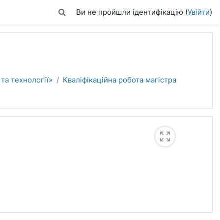
Переключити введення пошуку
Ви не пройшли ідентифікацію (
Увійти
)
та технології»
Кваліфікаційна робота магістра