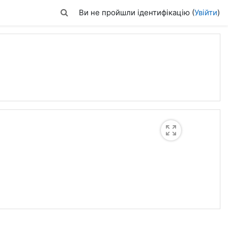
Переключити введення пошуку
Ви не пройшли ідентифікацію (
Увійти
)