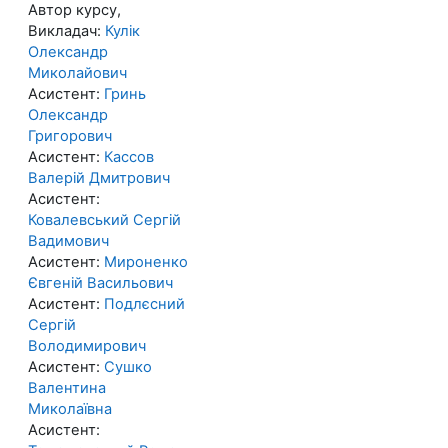
Автор курсу,
Викладач:
Кулік
Олександр
Миколайович
Асистент:
Гринь
Олександр
Григорович
Асистент:
Кассов
Валерій Дмитрович
Асистент:
Ковалевський Сергій
Вадимович
Асистент:
Мироненко
Євгеній Васильович
Асистент:
Подлєсний
Сергій
Володимирович
Асистент:
Сушко
Валентина
Миколаївна
Асистент: