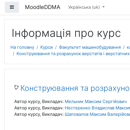
Перейти до головного вмісту
MoodleDDMA
Бокова панель
Українська ‎(uk)‎
Інформація про курс
На головну
Курси
Факультет машинобудування
к
Конструювання та розрахунок верстатів і верстатних
Конструювання та розрахунок
Автор курсу, Викладач:
Мельник Максим Сергійович
Автор курсу, Викладач:
Нестеренко Владислав Макси
Автор курсу, Викладач:
Шаповалов Максим Валерійов