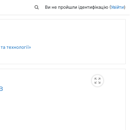
Переключити введення пошуку
Ви не пройшли ідентифікацію (
Увійти
)
та технології»
в