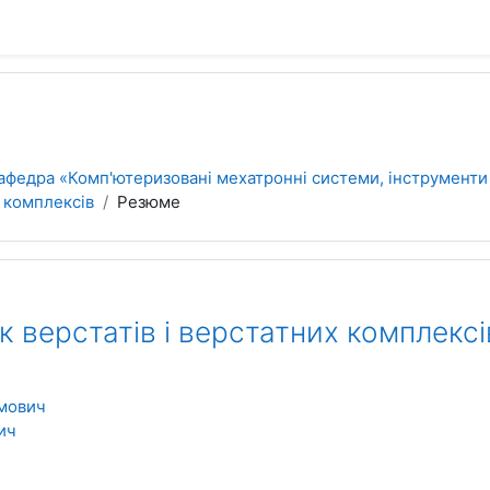
афедра «Комп'ютеризовані мехатронні системи, інструменти 
 комплексів
Резюме
 верстатів і верстатних комплексі
мович
ич