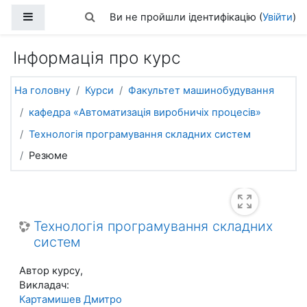
Перейти до головного вмісту
Бокова панель
Переключити введення пошуку
Ви не пройшли ідентифікацію (
Увійти
)
Інформація про курс
На головну
Курси
Факультет машинобудування
кафедра «Автоматизація виробничіх процесів»
Технологія програмування складних систем
Резюме
Технологія програмування складних
систем
Автор курсу,
Викладач:
Картамишев Дмитро