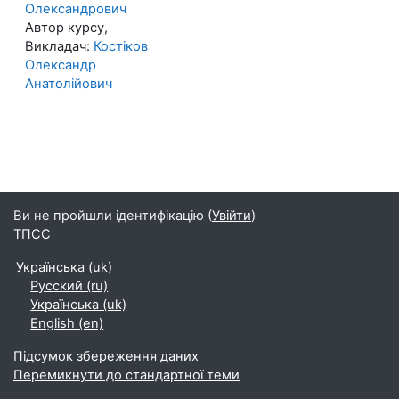
Олександрович
Автор курсу,
Викладач:
Костіков
Олександр
Анатолійович
Ви не пройшли ідентифікацію (
Увійти
)
ТПСС
Українська ‎(uk)‎
Русский ‎(ru)‎
Українська ‎(uk)‎
English ‎(en)‎
Підсумок збереження даних
Перемикнути до стандартної теми