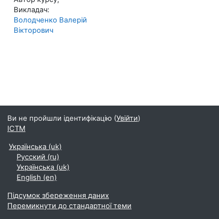
Викладач:
Володченко Валерій
Вікторович
Ви не пройшли ідентифікацію (
Увійти
)
ІСТМ
Українська ‎(uk)‎
Русский ‎(ru)‎
Українська ‎(uk)‎
English ‎(en)‎
Підсумок збереження даних
Перемикнути до стандартної теми