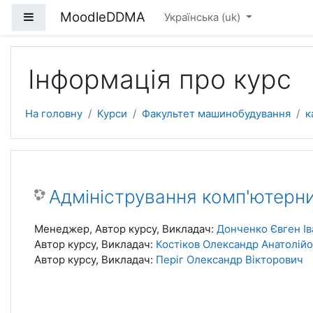
Перейти до головного вмісту
MoodleDDMA
Бокова панель
Українська ‎(uk)‎
Інформація про курс
На головну
Курси
Факультет машинобудування
к
Адміністрування комп'ютерни
Менеджер, Автор курсу, Викладач:
Донченко Євген І
Автор курсу, Викладач:
Костіков Олександр Анатолій
Автор курсу, Викладач:
Періг Олександр Вікторович