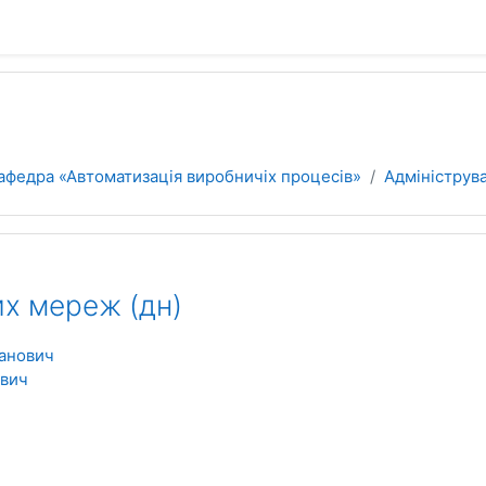
афедра «Автоматизація виробничіх процесів»
Адмініструв
х мереж (дн)
ванович
ович