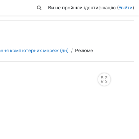
Переключити введення пошуку
Ви не пройшли ідентифікацію (
Увійти
)
ання комп'ютерних мереж (дн)
Резюме