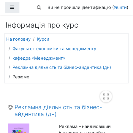
Перейти до головного вмісту
Бокова панель
Переключити введення пошуку
Ви не пройшли ідентифікацію (
Увійти
)
Інформація про курс
На головну
Курси
Факультет економіки та менеджменту
кафедра «Менеджмент»
Рекламна діяльність та бізнес-айдентика (дн)
Резюме
Рекламна діяльність та бізнес-
айдентика (дн)
Реклама – найдійовіший
інструмент у спробах