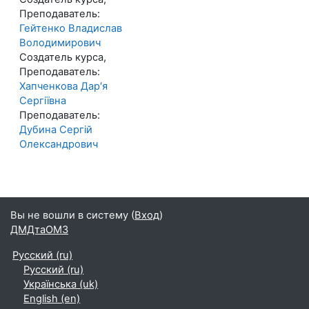
Преподаватель:
Гейтенко Владислав
Володимирович
Создатель курса,
Преподаватель:
Хапченкова Дар′я
Сергіївна
Преподаватель:
Дубина Сергій
Олександрович
Вы не вошли в систему (
Вход
)
ДМДтаОМЗ
Русский ‎(ru)‎
Русский ‎(ru)‎
Українська ‎(uk)‎
English ‎(en)‎