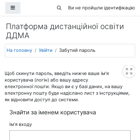
Перейти до головного вмісту
Бокова панель
Переключити введення пошуку
Ви не пройшли ідентифікацію
Платформа дистанційної освіти
ДДМА
На головну
Увійти
Забутий пароль
Щоб скинути пароль, введіть нижче ваше ім'я
користувача (логін) або вашу адресу
електронної пошти. Якщо ви є у базі даних, на вашу
електронну пошту буде надіслано лист з інструкціями,
як відновити доступ до системи.
Знайти за іменем користувача
Ім’я входу