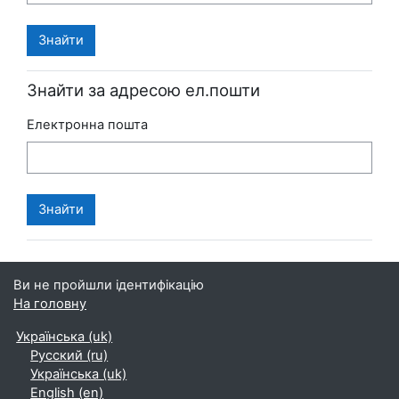
Знайти за адресою ел.пошти
Електронна пошта
Ви не пройшли ідентифікацію
На головну
Українська ‎(uk)‎
Русский ‎(ru)‎
Українська ‎(uk)‎
English ‎(en)‎