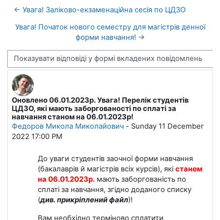
← Увага! Заліково-екзаменаційна сесія по ЦДЗО
Увага! Початок нового семестру для магістрів денної
форми навчання! →
Тип показу
Оновлено 06.01.2023р. Увага! Перелік студентів
Кількість відповідей: 0
ЦДЗО, які мають заборгованості по сплаті за
навчання станом на 06.01.2023р!
Федоров Микола Миколайович
-
Sunday 11 December
2022 17:00 PM
До уваги студентів заочної форми навчання
(бакалаврів й магістрів всіх курсів), які
станом
на 06.01.2023р.
мають заборгованість по
сплаті за навчання, згідно доданого списку
(
див. прикріплений файл
)!
Вам необхідно терміново сплатити