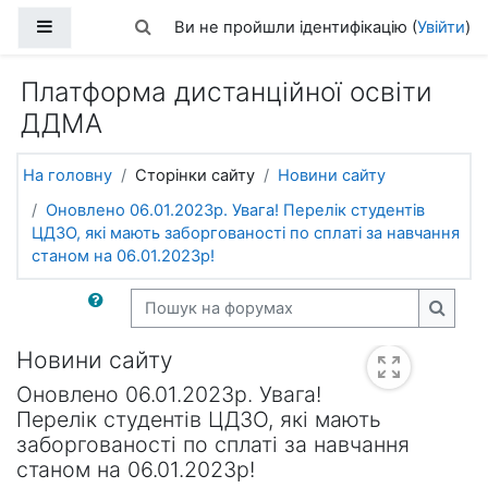
Перейти до головного вмісту
Бокова панель
Переключити введення пошуку
Ви не пройшли ідентифікацію (
Увійти
)
Платформа дистанційної освіти
ДДМА
На головну
Сторінки сайту
Новини сайту
Оновлено 06.01.2023р. Увага! Перелік студентів
ЦДЗО, які мають заборгованості по сплаті за навчання
станом на 06.01.2023р!
Пошук на форумах
Пошук
Новини сайту
Оновлено 06.01.2023р. Увага!
Перелік студентів ЦДЗО, які мають
заборгованості по сплаті за навчання
станом на 06.01.2023р!