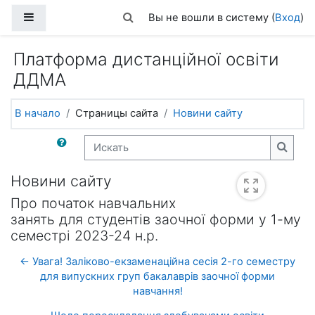
Перейти к основному содержанию
Боковая панель
Изменить данные поисковой стро
Вы не вошли в систему (
Вход
)
Платформа дистанційної освіти
ДДМА
В начало
Страницы сайта
Новини сайту
Искать
Искат
Новини сайту
Про початок навчальних
занять для студентів заочної форми у 1-му
семестрі 2023-24 н.р.
← Увага! Заліково-екзаменаційна сесія 2-го семестру
для випускних груп бакалаврів заочної форми
навчання!