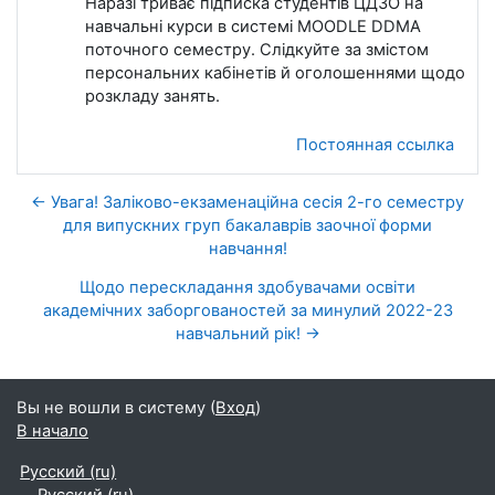
Наразі триває підписка студентів ЦДЗО на
навчальні курси в системі MOODLE DDMA
поточного семестру. Слідкуйте за змістом
персональних кабінетів й оголошеннями щодо
розкладу занять.
Постоянная ссылка
← Увага! Заліково-екзаменаційна сесія 2-го семестру
для випускних груп бакалаврів заочної форми
навчання!
Щодо перескладання здобувачами освіти
академічних заборгованостей за минулий 2022-23
навчальний рік! →
Вы не вошли в систему (
Вход
)
В начало
Русский ‎(ru)‎