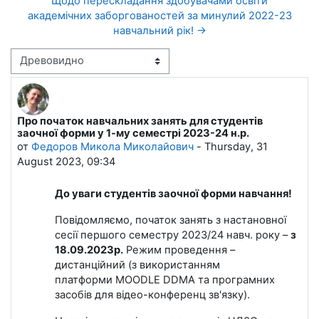
Щодо перескладання здобувачами освіти
академічних заборгованостей за минулий 2022-23
навчальний рік! →
Режим отображения
Про початок навчальних занять для студентів
Количество ответов: 0
заочної форми у 1-му семестрі 2023-24 н.р.
от
Федоров Микола Миколайович
-
Thursday, 31
August 2023, 09:34
До уваги студентів заочної форми навчання!
Повідомляємо, початок занять з настановної
сесії першого семестру 2023/24 навч. року –
з
18.09.2023р.
Режим проведення –
дистанційний (з використанням
платформи MOODLE DDMA та програмних
засобів для відео-конференц зв'язку).