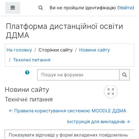
Перейти до головного вмісту
Бокова панель
Переключити введення пошуку
Ви не пройшли ідентифікацію (
Увійти
)
Платформа дистанційної освіти
ДДМА
На головну
Сторінки сайту
Новини сайту
Технічні питання
Пошук на форумах
Пошук
Новини сайту
Технічні питання
← Правила користування системою MOODLE ДДМА
Інструкція для викладачів →
Тип показу