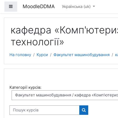
Перейти до головного вмісту
MoodleDDMA
Бокова панель
Українська ‎(uk)‎
кафедра «Комп'ютериз
технології»
На головну
Курси
Факультет машинобудування
к
Категорії курсів:
Пошук курсів
Пошук курсів