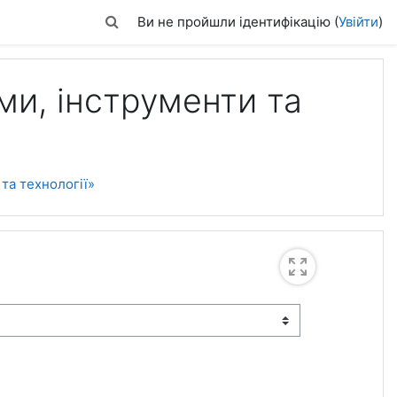
Переключити введення пошуку
Ви не пройшли ідентифікацію (
Увійти
)
ми, інструменти та
та технології»