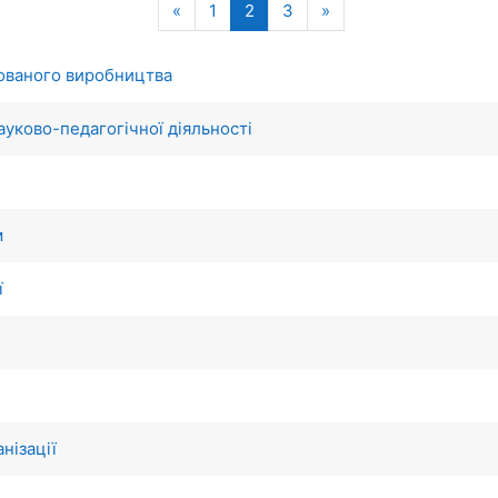
Попередня сторінка
(поточний)
Наступна сторінка
«
1
2
3
»
зованого виробництва
ауково-педагогічної діяльності
м
ї
нізації