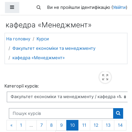
Перейти до головного вмісту
Бокова панель
Переключити введення пошуку
Ви не пройшли ідентифікацію (
Увійти
)
кафедра «Менеджмент»
На головну
Курси
Факультет економіки та менеджменту
кафедра «Менеджмент»
Категорії курсів:
Пошук курсів
Пошук 
Попередня сторінка
(поточний)
«
1
…
7
8
9
10
11
12
13
14