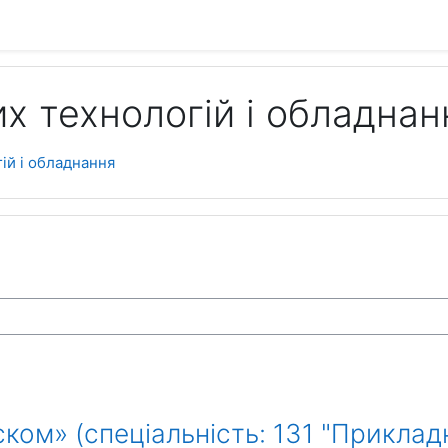
х технологій і обладнан
ій і обладнання
ом» (спеціальність: 131 "Прикладн