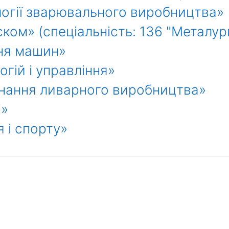
логії зварювального виробництва»
ом» (спеціальність: 136 "Металург
ня машин»
гій і управління»
днання ливарного виробництва»
і»
 і спорту»