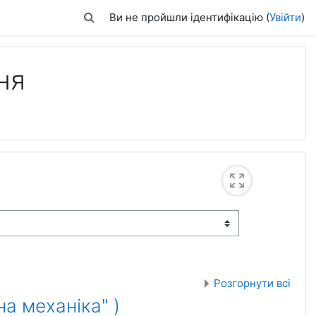
Переключити введення пошуку
Ви не пройшли ідентифікацію (
Увійти
)
ня
Розгорнути всі
а механіка" )