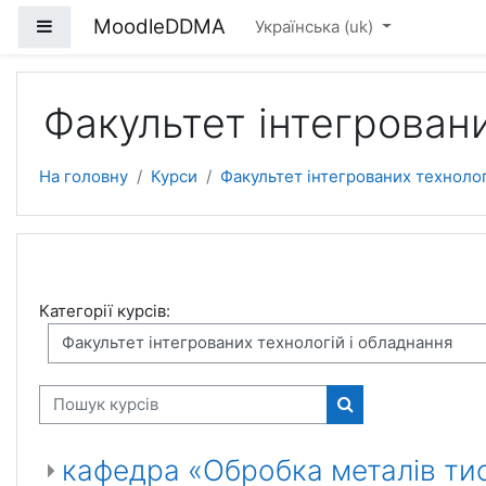
Перейти до головного вмісту
MoodleDDMA
Бокова панель
Українська ‎(uk)‎
Факультет інтегровани
На головну
Курси
Факультет інтегрованих технолог
Категорії курсів:
Пошук курсів
Пошук курсів
кафедра «Обробка металів тиск