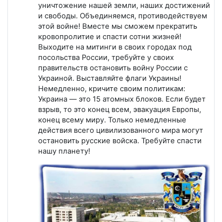
уничтожение нашей земли, наших достижений
и свободы. Объединяемся, противодействуем
этой войне! Вместе мы сможем прекратить
кровопролитие и спасти сотни жизней!
Выходите на митинги в своих городах под
посольства России, требуйте у своих
правительств остановить войну России с
Украиной. Выставляйте флаги Украины!
Немедленно, кричите своим политикам:
Украина — это 15 атомных блоков. Если будет
взрыв, то это конец всем, эвакуация Европы,
конец всему миру. Только немедленные
действия всего цивилизованного мира могут
остановить русские войска. Требуйте спасти
нашу планету!