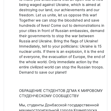
being waged against Ukraine, which is aimed at
destroying our land, our achievements and our
freedom. Let us unite, let us oppose this war!
Together we can stop the bloodshed and save
hundreds of lives! Come out to demonstrations in
your cities in front of Russian embassies, demand
their governments to stop the war between
Russia and Ukraine. Bring the flags of Ukraine!
Immediately, tell to your politicians: Ukraine is 15
nuclear units. If there is an explosion, it is the end
of everyone, the evacuation of Europe, the end of
the whole world. Only immediate action by the
entire civilized world can stop the Russian troops.
Demand to save our planet!
ОБРАЩЕНИЕ СТУДЕНТОВ ДГМА К МИРОВОМУ
СТУДЕНЧЕСКОМУ СООБЩЕСТВУ
Мы, студенты Донбасской государственной
машиностроительной города Краматорска,