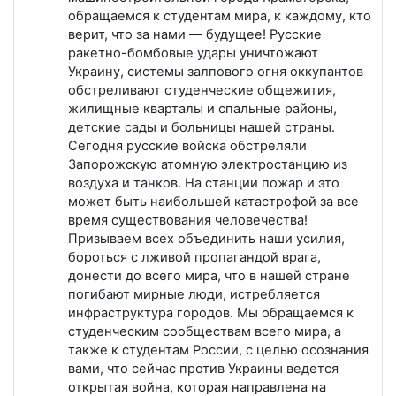
обращаемся к студентам мира, к каждому, кто
верит, что за нами — будущее! Русские
ракетно-бомбовые удары уничтожают
Украину, системы залпового огня оккупантов
обстреливают студенческие общежития,
жилищные кварталы и спальные районы,
детские сады и больницы нашей страны.
Сегодня русские войска обстреляли
Запорожскую атомную электростанцию из
воздуха и танков. На станции пожар и это
может быть наибольшей катастрофой за все
время существования человечества!
Призываем всех объединить наши усилия,
бороться с лживой пропагандой врага,
донести до всего мира, что в нашей стране
погибают мирные люди, истребляется
инфраструктура городов. Мы обращаемся к
студенческим сообществам всего мира, а
также к студентам России, с целью осознания
вами, что сейчас против Украины ведется
открытая война, которая направлена на