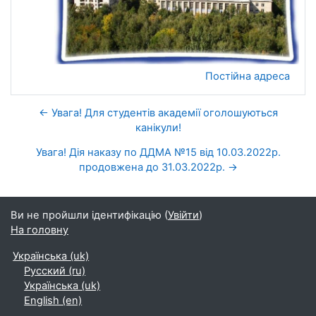
Постійна адреса
← Увага! Для студентів академії оголошуються
канікули!
Увага! Дія наказу по ДДМА №15 від 10.03.2022р.
продовжена до 31.03.2022р. →
Ви не пройшли ідентифікацію (
Увійти
)
На головну
Українська ‎(uk)‎
Русский ‎(ru)‎
Українська ‎(uk)‎
English ‎(en)‎