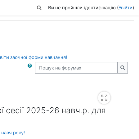
Переключити введення пошуку
Ви не пройшли ідентифікацію (
Увійти
)
світи заочної форми навчання!
Пошук на форумах
Пошук 
 сесії 2025-26 навч.р. для
 навч.року!