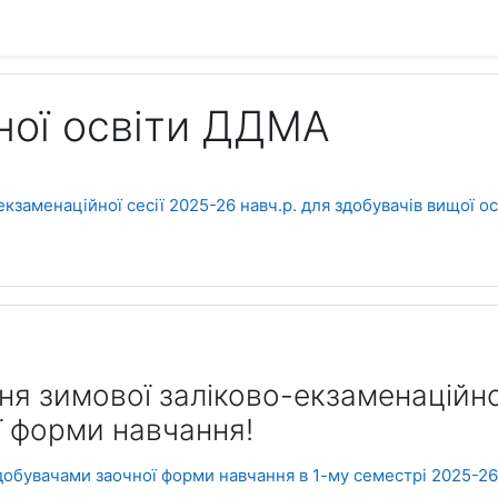
ної освіти ДДМА
кзаменаційної сесії 2025-26 навч.р. для здобувачів вищої о
я зимової заліково-екзаменаційної
ї форми навчання!
обувачами заочної форми навчання в 1-му семестрі 2025-26