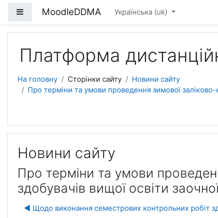
Перейти до головного вмісту
MoodleDDMA
Бокова панель
Українська ‎(uk)‎
Платформа дистанцій
На головну
Сторінки сайту
Новини сайту
Про терміни та умови проведення зимової заліково-е
Новини сайту
Про терміни та умови проведенн
здобувачів вищої освіти заочно
◀︎ Щодо виконання семестрових контрольних робіт зд