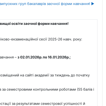
 випускних груп бакалаврів заочної форми навчання! ▶︎
 вищої освіти заочної форми навчання!
ково-екзаменаційної сесії 2025-26 навч. року:
навчання –
з 02.01.2026р. по 16.01.2026р.;
розміщений на сайті академії за тиждень до початку
ів за семестровими контрольними роботами (55 балів і
стації за результатами семестрової успішності й