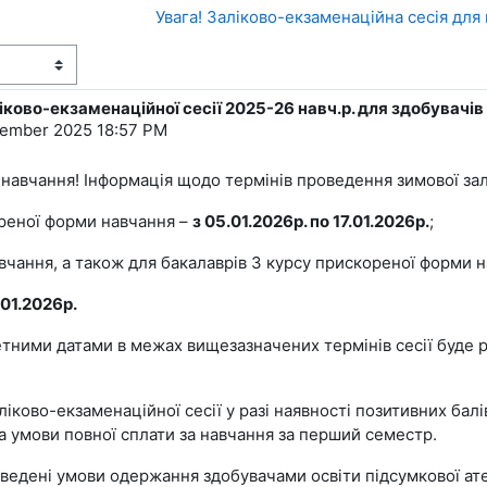
Увага! Заліково-екзаменаційна сесія для
ково-екзаменаційної сесії 2025-26 навч.р. для здобувачів
ember 2025 18:57 PM
навчання! Інформація щодо термінів проведення зимової залі
кореної форми навчання –
з 05.01.2026р. по 17.01.2026р.
;
авчання, а також для бакалаврів 3 курсу прискореної форми 
.01.2026р.
ретними датами в межах вищезазначених термінів сесії буде 
іково-екзаменаційної сесії у разі наявності позитивних бал
за умови повної сплати за навчання за перший семестр.
аведені умови одержання здобувачами освіти підсумкової ате