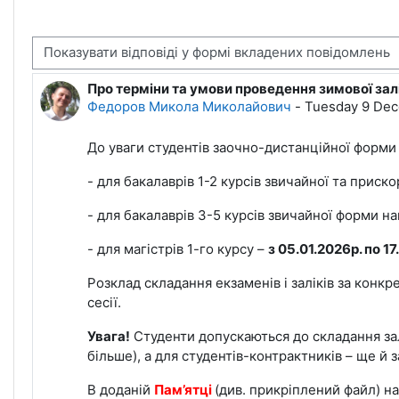
Тип показу
Про терміни та умови проведення зимової залі
Кількість відповідей: 0
Федоров Микола Миколайович
-
Tuesday 9 Dec
До уваги студентів заочно-дистанційної форми 
- для бакалаврів 1-2 курсів звичайної та прис
- для бакалаврів 3-5 курсів звичайної форми н
- для магістрів 1-го курсу –
з 05.01.2026р. по 17
Розклад складання екзаменів і заліків за конк
сесії.
Увага!
Студенти допускаються до складання зал
більше), а для студентів-контрактників – ще й 
В доданій
Пам’ятці
(див. прикріплений файл) н