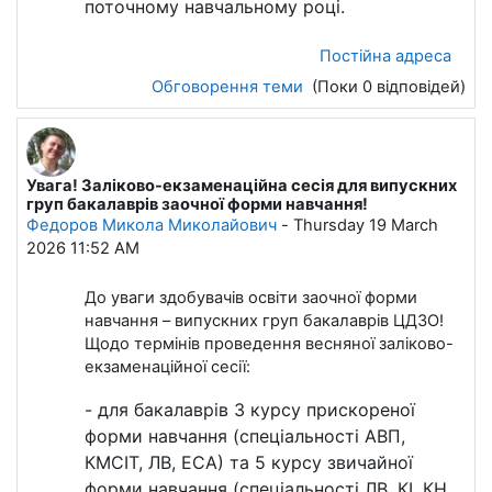
поточному навчальному році.
Постійна адреса
Обговорення теми
(Поки 0 відповідей)
Увага! Заліково-екзаменаційна сесія для випускних
груп бакалаврів заочної форми навчання!
Федоров Микола Миколайович
-
Thursday 19 March
2026 11:52 AM
До уваги здобувачів освіти заочної форми
навчання – випускних груп бакалаврів ЦДЗО!
Щодо термінів проведення весняної заліково-
екзаменаційної сесії:
- для бакалаврів 3 курсу прискореної
форми навчання (спеціальності АВП,
КМСІТ, ЛВ, ЕСА) та 5 курсу звичайної
форми навчання (спеціальності ЛВ, КІ, КН,