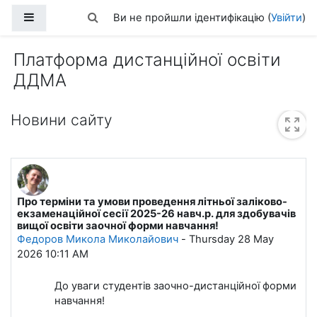
Перейти до головного вмісту
Бокова панель
Переключити введення пошуку
Ви не пройшли ідентифікацію (
Увійти
)
Платформа дистанційної освіти
ДДМА
Новини сайту
Про терміни та умови проведення літньої заліково-
екзаменаційної сесії 2025-26 навч.р. для здобувачів
вищої освіти заочної форми навчання!
Федоров Микола Миколайович
-
Thursday 28 May
2026 10:11 AM
До уваги студентів заочно-дистанційної форми
навчання!