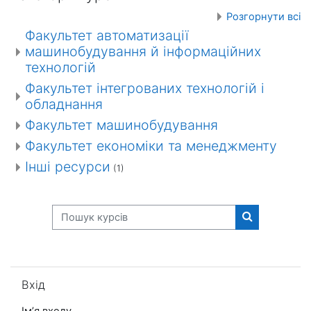
Розгорнути всі
Факультет автоматизації
машинобудування й інформаційних
технологій
Факультет інтегрованих технологій і
обладнання
Факультет машинобудування
Факультет економіки та менеджменту
Інші ресурси
(1)
Пошук курсів
Пошук курсі
Пропустити Вхід
Вхід
Ім’я входу