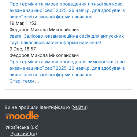
Про терміни та умови проведення літньої заліково-
екзаменаційної сесії 2025-26 навч.р. для здобувачів
вищої освіти заочної форми навчання!
19 Mar, 11:52
Федоров Микола Миколайович
Увага! Заліково-екзаменаційна сесія для випускних
груп бакалаврів заочної форми навчання!
9 Dec, 18:57
Федоров Микола Миколайович
Про терміни та умови проведення зимової заліково-
екзаменаційної сесії 2025-26 навч.р. для здобувачів
вищої освіти заочної форми навчання!
Старі теми
...
Ви не пройшли ідентифікацію (
Увійти
)
Українська ‎(uk)‎
Русский ‎(ru)‎